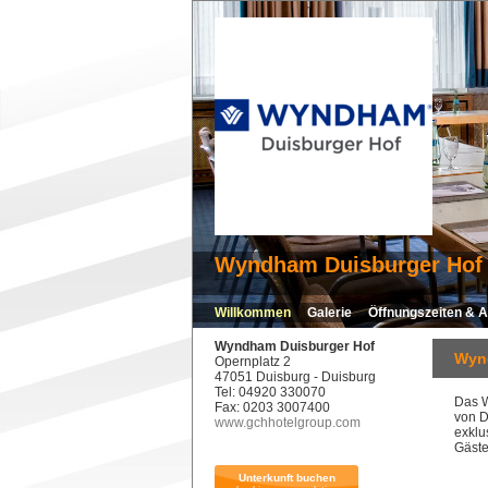
Wyndham Duisburger Hof
Willkommen
Galerie
Öffnungszeiten & A
Wyndham Duisburger Hof
Wyn
Opernplatz 2
47051 Duisburg - Duisburg
Tel: 04920 330070
Das W
Fax: 0203 3007400
von D
www.gchhotelgroup.com
exklu
Gäste
Unterkunft buchen