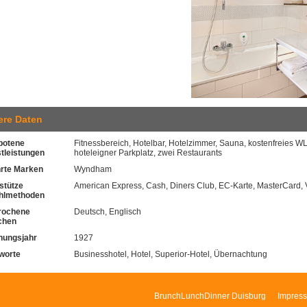
ere Daten
botene
Fitnessbereich, Hotelbar, Hotelzimmer, Sauna, kostenfreies WL
tleistungen
hoteleigner Parkplatz, zwei Restaurants
hrte Marken
Wyndham
stütze
American Express, Cash, Diners Club, EC-Karte, MasterCard, 
hlmethoden
rochene
Deutsch, Englisch
chen
nungsjahr
1927
worte
Businesshotel, Hotel, Superior-Hotel, Übernachtung
BrunchLunchDinner Duisburg
Impres