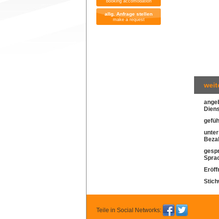
booking accomodation
allg. Anfrage stellen
make a request
weit
ange
Diens
gefü
unter
Beza
gesp
Spra
Eröff
Stich
Teile in Social Networks: